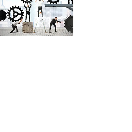
Управление пе
Блок общепрофесси
1.1 Правовые аспек
1.2 Организация, но
1.3 Договорная и ка
Курс обучения
2. Блок специализи
«
2.1 Организация уд
Управление
2.2 Собеседование: 
персоналом
2.3 Адаптация персо
организации,
2.4 Мотивация сотр
2.5 Корпоративная к
кадровый
2.6 Корпоративная с
»
менеджмент
Эта программа для В
Хотите узнать основ
малого и среднего б