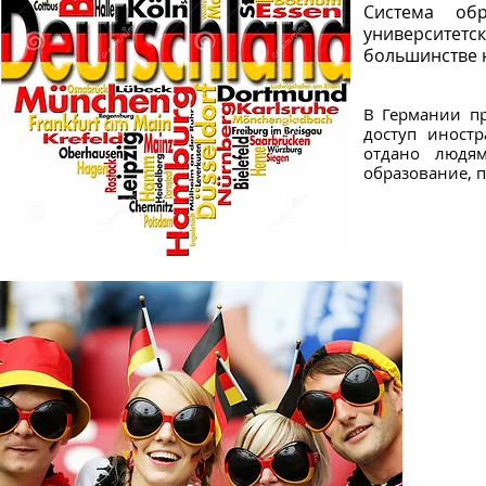
Система об
университет
большинстве 
В Германии п
доступ иност
отдано людя
образование, 
Програм
для про