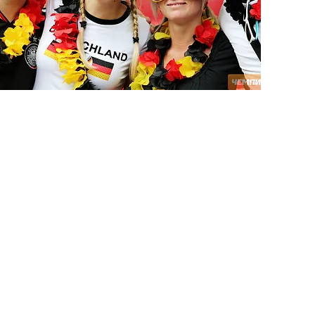
системе
консульт
Говоришь по немецки 
работаешь в Германии
Программа обучения немецкому язы
для трудоустройства в Германии
1 - 2 года (2 - 4 семестра)
Программа включает в себя обучение немецк
необходимого для прохождения TestDaF уровня
немецкой системе трудовых отношений и образу жизн
также обучение и консультации по поиску работы
необходимых документов для трудоустройства в Герма